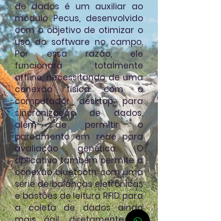
de dados é um auxiliar ao
módulo Pecus, desenvolvido
com o objetivo de otimizar o
uso do software no campo.
Por essa razão, ele
funcionará totalmente
offline, necessitando de uma
conexão física com o
computador desktop para
sincronização de dados,
além de permitir o
pareamento em rede para
avaliação genética. O
aplicativo também permite a
conexão bluetooth com uma
série de balanças eletrônicas
e bastões de leitura RFID para
a coleta de dados ainda
mais ágil, diretamente do