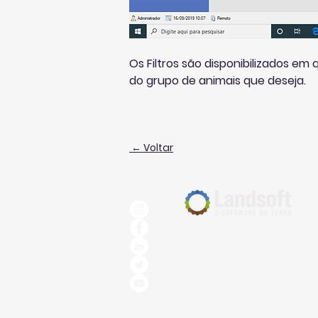
Os Filtros são disponibilizados em 
do grupo de animais que deseja.
← Voltar
R. Profa. Liberalina Santana
Belo Horizonte, Minas Gerais
080
Design por Eric Cornelio | Fotos por @
Copyright © 1991-2022 todos os direitos 