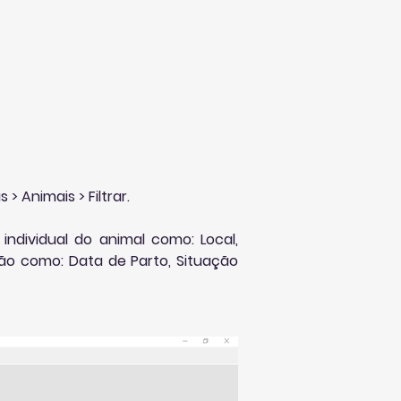
osco
Vídeos
FAQ
 Animais > Filtrar.
ndividual do animal como: Local, 
ão como: Data de Parto, Situação 