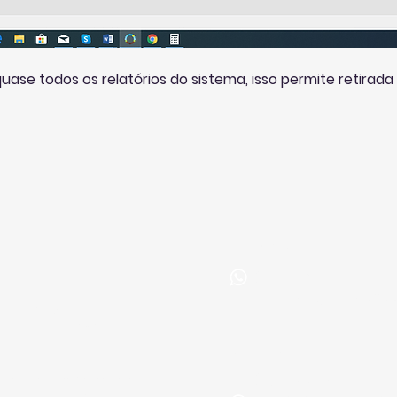
quase todos os relatórios do sistema, isso permite retirada
Comercial
(31) 99968-9599
Email:
vendas@landsoft.c
, 333
Garças
, Brasil - 31545-
Suporte
(31) 99743-5399
ahofke | Landsoft Sistemas Ltda
reservados - 10.324.680/0001-52