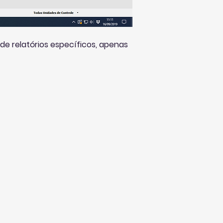
 de relatórios específicos, apenas 
Produtos
Pecus
Phytos
om.br
Financeiro
Sobre
FAQ