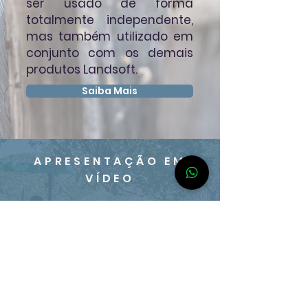
ser usado de forma
totalmente independente,
mas também utilizado em
conjunto com os demais
produtos Landsoft.
Saiba Mais
APRESENTAÇÃO EM
VÍDEO