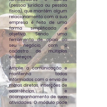
(pessoa jurídica ou pessoa
física), que mantém algum
relacionamento com a sua
empresa é feito de uma
forma simplificada e
objetiva. Sendo uma
ferramenta de apoio ao
seu negócio, com o
cadastro de múltiplos
endereços.
Amplie a comunicação e
mantenha todos
informados com o envio de
malas diretas, inserções de
ocorrências, e
acompanhamento de suas
atividades. O módulo pode